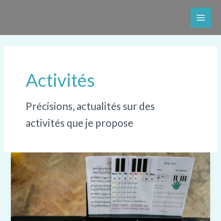
Aller
au
Main
contenu
Men
Activités
Précisions, actualités sur des
activités que je propose