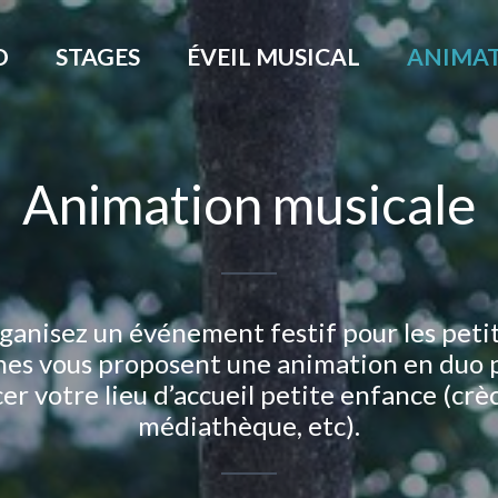
O
STAGES
ÉVEIL MUSICAL
ANIMAT
Animation musicale
ganisez un événement festif pour les peti
es vous proposent une animation en duo 
r votre lieu d’accueil petite enfance (crè
médiathèque, etc).