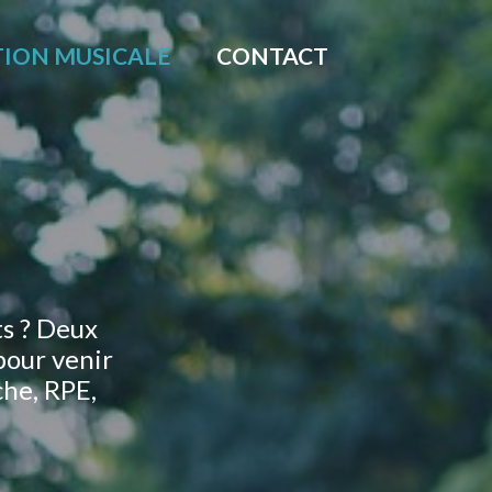
ION MUSICALE
CONTACT
ts ? Deux
pour venir
che, RPE,