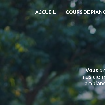
Aller
au
ACCUEIL
COURS DE PIAN
contenu
Vous
or
musicienn
ambiance